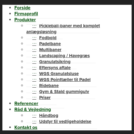
Forside
Firmaprofil
Produkter
Pickleball-baner med komplet
anlægsløsning
Fodbold
Padelbane
Multibaner
Landscaping / Havegræs
Granulatsikring
Eftersyns aftale
WGS Granulatsluse
WGS Pointtæller til Padel
Ridebane
Gym & Stald gummigulv
Priser
Referencer
Råd & Vejledning
Håndbog
Udstyr til vedligeholdelse
Kontakt os