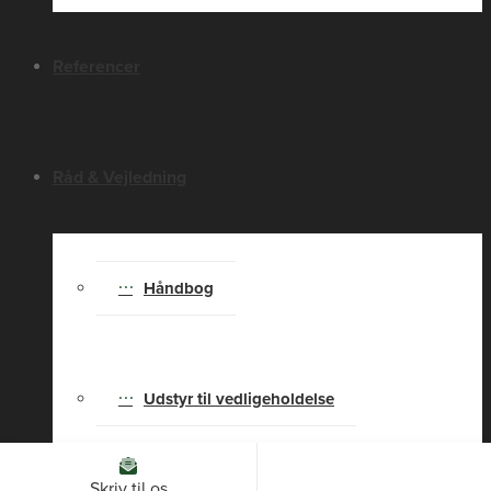
Referencer
Råd & Vejledning
Håndbog
Udstyr til vedligeholdelse
Skriv til os