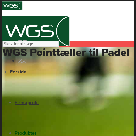
WGS Pointtæller til Padel
Forside
Firmaprofil
Produkter