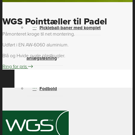
WGS Pointtæller til Padel
Pickleball-baner med komplet
Påmonteret kroge til net montering.
Udført i EN AW-6060 aluminium.
Blå og Hvide ovale plastkugler.
anlægsløsning
Ring for pris
Fodbold
Padelbane