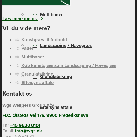
Multibaner
Læs mere om os
Vil du vide mere?
Kunstgræs til fodbold
Landscaping / Havegræs
Padel
Multibaner
Køb kunstgræs som Landscaping / Havegræs
Granulatsikring
Granulatsikring
Eftersyns aftale
Kontakt os
Wgs Wellness Group A/S
Eftersyns aftale
H.C. Ørsteds Vej 17a, 9900 Frederikshavn
Tlf.:
+45 9620 0101
Email:
info@wgs.dk
CVR: 26994691